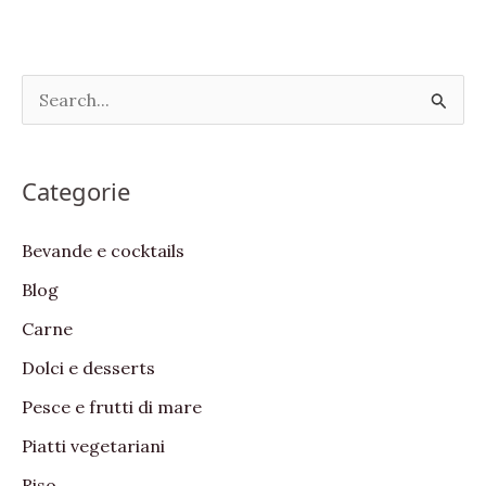
S
e
a
Categorie
r
c
Bevande e cocktails
h
Blog
f
Carne
o
Dolci e desserts
r
:
Pesce e frutti di mare
Piatti vegetariani
Riso