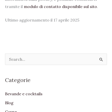
tramite il
modulo di contatto disponibile sul sito
.
Ultimo aggiornamento il 17 aprile 2025
S
e
a
Categorie
r
c
Bevande e cocktails
h
Blog
f
Carne