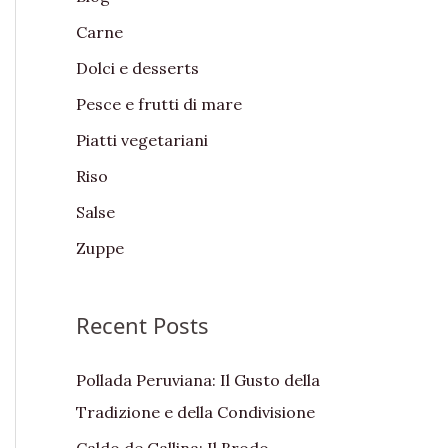
f
Carne
o
Dolci e desserts
r
:
Pesce e frutti di mare
Piatti vegetariani
Riso
Salse
Zuppe
Recent Posts
Pollada Peruviana: Il Gusto della
Tradizione e della Condivisione
Caldo de Gallina: Il Brodo