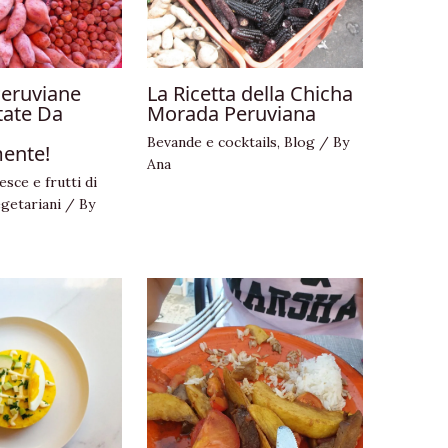
Peruviane
La Ricetta della Chicha
tate Da
Morada Peruviana
Bevande e cocktails
,
Blog
/ By
ente!
Ana
esce e frutti di
egetariani
/ By