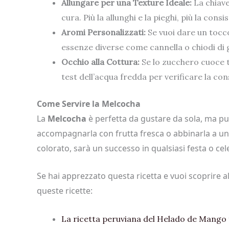
Allungare per una Texture Ideale:
La chiave
cura. Più la allunghi e la pieghi, più la cons
Aromi Personalizzati:
Se vuoi dare un tocc
essenze diverse come cannella o chiodi di
Occhio alla Cottura:
Se lo zucchero cuoce t
test dell’acqua fredda per verificare la co
Come Servire la Melcocha
La
Melcocha
è perfetta da gustare da sola, ma puo
accompagnarla con frutta fresca o abbinarla a una 
colorato, sarà un successo in qualsiasi festa o ce
Se hai apprezzato questa ricetta e vuoi scoprire al
queste ricette:
La ricetta peruviana del Helado de Mango 