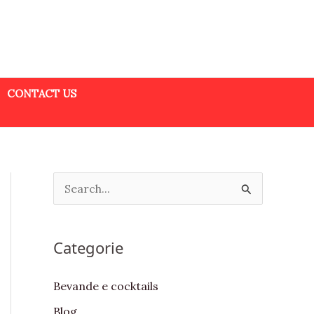
CONTACT US
S
e
a
Categorie
r
c
Bevande e cocktails
h
Blog