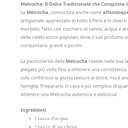
Melcocha: Il Dolce Tradizionale che Conquista i
La
Melcocha
, conosciuta anche come
alfandoqu
artigianale, apprezzato in tutto il Perù e in divers
morbido, fatto con zucchero di canna, acqua e aro
delle celebrazioni popolari, dove il suo profumo a
conquistano grandi e piccini.
La particolarità della
Melcocha
risiede nella sua l
piegato più volte fino a ottenere una consistenza 
solo conferisce la giusta texture al dolce, ma è 
famiglia. Prepararlo in casa è più semplice di qu
ottenere una Melcocha autentica e deliziosa!
Ingredienti
1 tazza d’acqua
2 tazze di zucchero