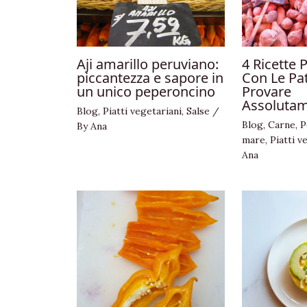
Aji amarillo peruviano:
4 Ricette 
piccantezza e sapore in
Con Le Pa
un unico peperoncino
Provare
Assolutam
Blog
,
Piatti vegetariani
,
Salse
/
Blog
,
Carne
,
P
By
Ana
mare
,
Piatti v
Ana