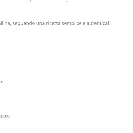
lina, seguendo una ricetta semplice e autentica!
te
inato