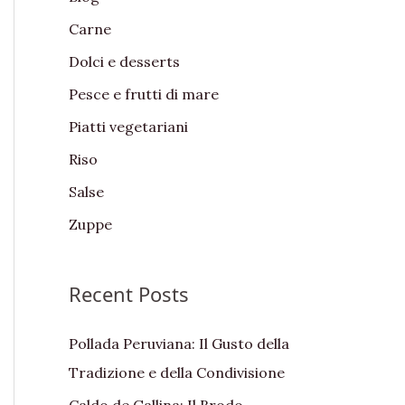
f
Carne
o
Dolci e desserts
r
:
Pesce e frutti di mare
Piatti vegetariani
Riso
Salse
Zuppe
Recent Posts
Pollada Peruviana: Il Gusto della
Tradizione e della Condivisione
Caldo de Gallina: Il Brodo