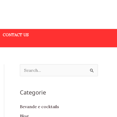
CONTACT US
S
e
a
Categorie
r
c
Bevande e cocktails
h
Blog