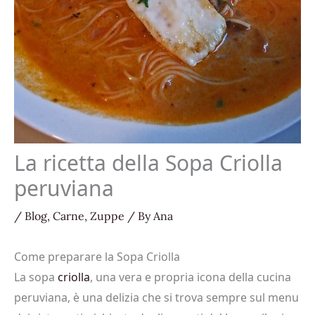
La ricetta della Sopa Criolla
peruviana
/
Blog
,
Carne
,
Zuppe
/ By
Ana
Come preparare la Sopa Criolla
La sopa
criolla
, una vera e propria icona della cucina
peruviana, è una delizia che si trova sempre sul menu