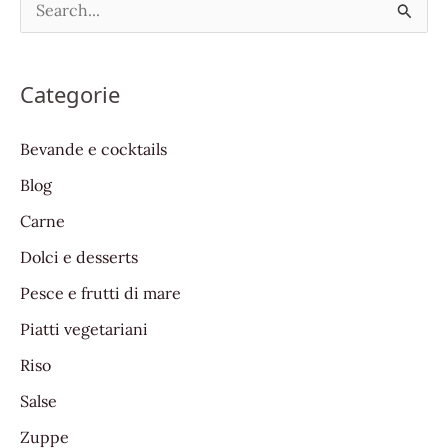
S
e
a
Categorie
r
c
Bevande e cocktails
h
Blog
f
Carne
o
Dolci e desserts
r
:
Pesce e frutti di mare
Piatti vegetariani
Riso
Salse
Zuppe