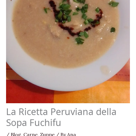
La Ricetta Peruviana della
Sopa Fuchifu
/
Blog
,
Carne
,
Zuppe
/ By
Ana