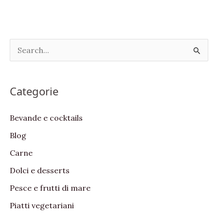
S
e
a
Categorie
r
c
Bevande e cocktails
h
Blog
f
Carne
o
Dolci e desserts
r
:
Pesce e frutti di mare
Piatti vegetariani