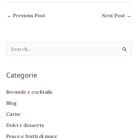
←
Previous Post
Next Post
→
S
e
a
Categorie
r
c
Bevande e cocktails
h
Blog
f
Carne
o
Dolci e desserts
r
:
Pesce e frutti di mare