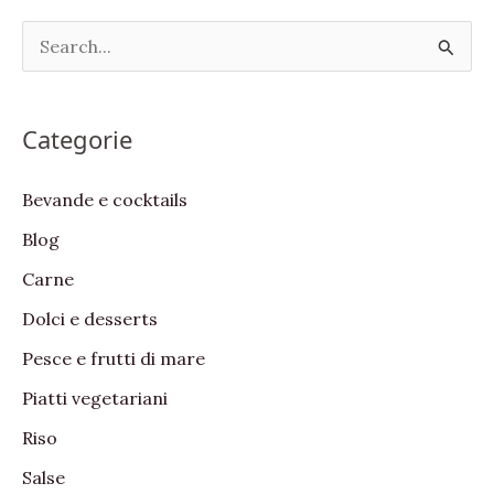
S
e
a
Categorie
r
c
Bevande e cocktails
h
Blog
f
Carne
o
Dolci e desserts
r
:
Pesce e frutti di mare
Piatti vegetariani
Riso
Salse