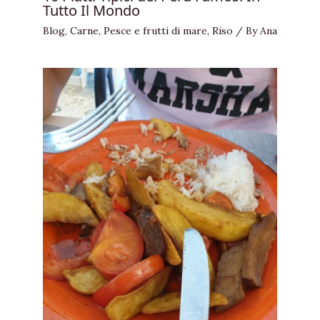
Tutto Il Mondo
Blog
,
Carne
,
Pesce e frutti di mare
,
Riso
/ By
Ana