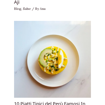
Aji
Blog
,
Salse
/ By
Ana
10 Piatti Tipici del Perù Famosi In