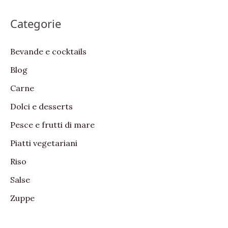
a
Categorie
r
c
Bevande e cocktails
h
Blog
f
Carne
o
Dolci e desserts
r
:
Pesce e frutti di mare
Piatti vegetariani
Riso
Salse
Zuppe