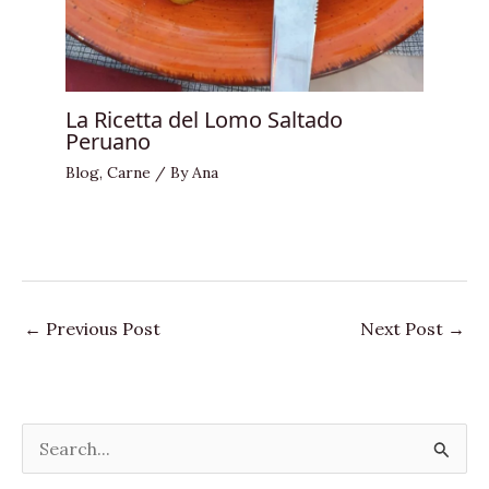
La Ricetta del Lomo Saltado
Peruano
Blog
,
Carne
/ By
Ana
←
Previous Post
Next Post
→
S
e