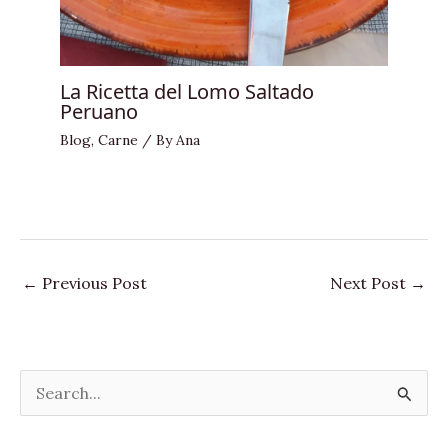
La Ricetta del Lomo Saltado
Peruano
Blog
,
Carne
/ By
Ana
←
Previous Post
Next Post
→
S
e