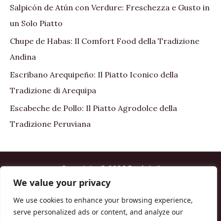
Salpicón de Atún con Verdure: Freschezza e Gusto in
un Solo Piatto
Chupe de Habas: Il Comfort Food della Tradizione
Andina
Escribano Arequipeño: Il Piatto Iconico della
Tradizione di Arequipa
Escabeche de Pollo: Il Piatto Agrodolce della
Tradizione Peruviana
Copyright © 2026 Perù Asi!
We value your privacy
Home
We use cookies to enhance your browsing experience,
About me
serve personalized ads or content, and analyze our
Contact us