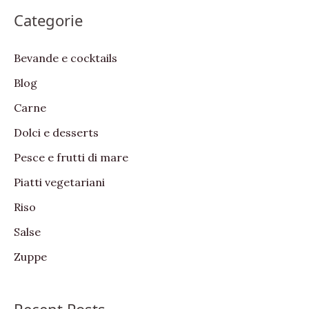
a
Categorie
r
c
Bevande e cocktails
h
Blog
f
Carne
o
Dolci e desserts
r
:
Pesce e frutti di mare
Piatti vegetariani
Riso
Salse
Zuppe