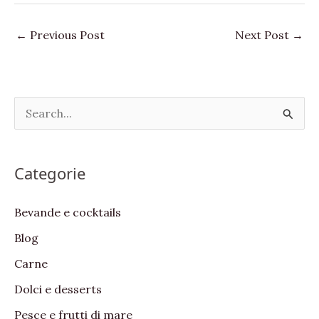
←
Previous Post
Next Post
→
S
e
a
Categorie
r
c
Bevande e cocktails
h
Blog
f
Carne
o
Dolci e desserts
r
:
Pesce e frutti di mare