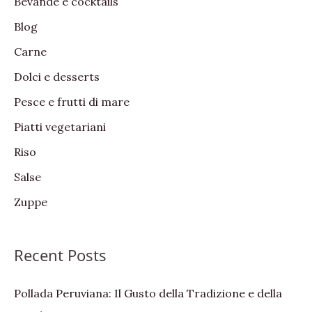
Bevande e cocktails
h
Blog
f
Carne
o
Dolci e desserts
r
:
Pesce e frutti di mare
Piatti vegetariani
Riso
Salse
Zuppe
Recent Posts
Pollada Peruviana: Il Gusto della Tradizione e della