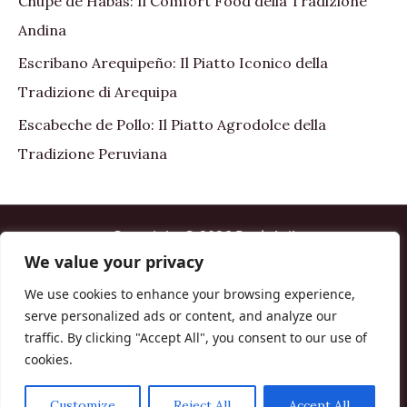
Chupe de Habas: Il Comfort Food della Tradizione
Andina
Escribano Arequipeño: Il Piatto Iconico della
Tradizione di Arequipa
Escabeche de Pollo: Il Piatto Agrodolce della
Tradizione Peruviana
Copyright © 2026 Perù Asi!
We value your privacy
Home
We use cookies to enhance your browsing experience,
About me
serve personalized ads or content, and analyze our
Contact us
traffic. By clicking "Accept All", you consent to our use of
Cookie policy
cookies.
Disclaimer Affiliazioni
Termini e Condizioni
Customize
Reject All
Accept All