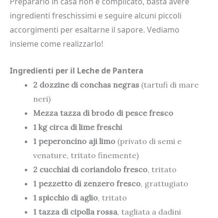
Prepararlo in casa non è complicato, basta avere
ingredienti freschissimi e seguire alcuni piccoli
accorgimenti per esaltarne il sapore. Vediamo
insieme come realizzarlo!
Ingredienti per il Leche de Pantera
2 dozzine di conchas negras
(tartufi di mare
neri)
Mezza tazza di brodo di pesce fresco
1 kg circa di lime freschi
1 peperoncino aji limo
(privato di semi e
venature, tritato finemente)
2 cucchiai di coriandolo fresco
, tritato
1 pezzetto di zenzero fresco
, grattugiato
1 spicchio di aglio
, tritato
1 tazza di cipolla rossa
, tagliata a dadini