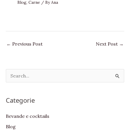
Blog
,
Carne
/ By
Ana
←
Previous Post
Next Post
→
S
e
a
Categorie
r
c
Bevande e cocktails
h
Blog
f