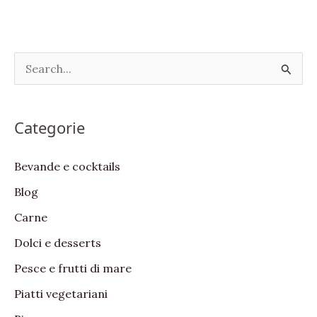
S
e
a
Categorie
r
c
Bevande e cocktails
h
Blog
f
Carne
o
Dolci e desserts
r
:
Pesce e frutti di mare
Piatti vegetariani