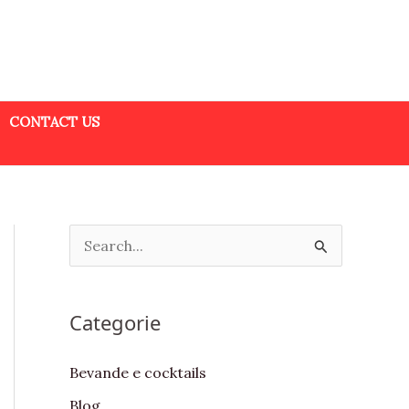
CONTACT US
S
e
a
Categorie
r
c
Bevande e cocktails
h
Blog