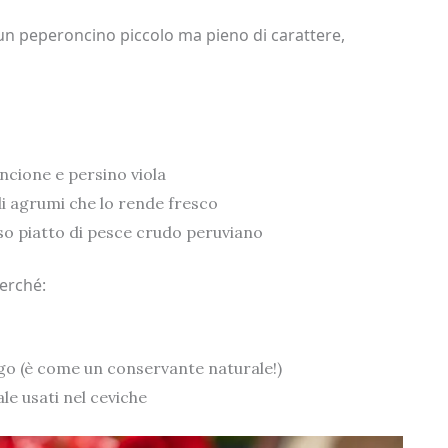
 È un peperoncino piccolo ma pieno di carattere,
ancione e persino viola
i agrumi che lo rende fresco
oso piatto di pesce crudo peruviano
perché:
ngo (è come un conservante naturale!)
ale usati nel ceviche