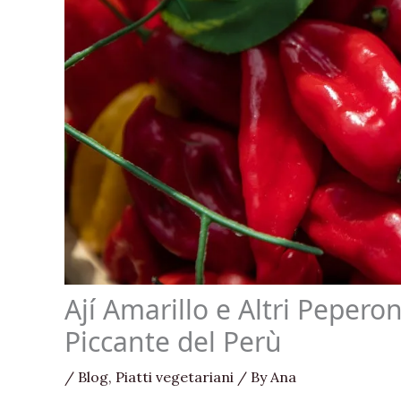
Ají Amarillo e Altri Peperon
Piccante del Perù
/
Blog
,
Piatti vegetariani
/ By
Ana