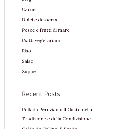
f
Carne
o
Dolci e desserts
r
:
Pesce e frutti di mare
Piatti vegetariani
Riso
Salse
Zuppe
Recent Posts
Pollada Peruviana: Il Gusto della
Tradizione e della Condivisione
Caldo de Gallina: Il Brodo