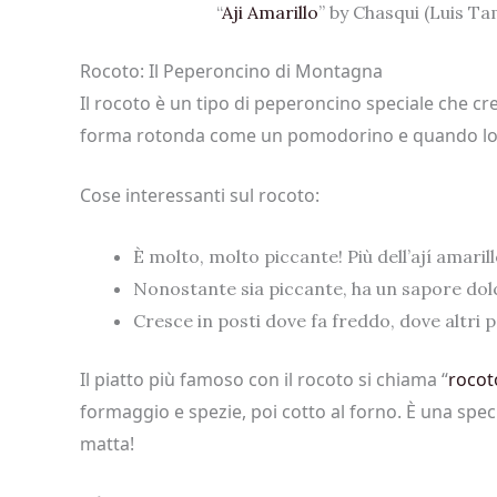
“
Aji Amarillo
” by Chasqui (Luis Ta
Rocoto: Il Peperoncino di Montagna
Il rocoto è un tipo di peperoncino speciale che cr
forma rotonda come un pomodorino e quando lo tag
Cose interessanti sul rocoto:
È molto, molto piccante! Più dell’ají amaril
Nonostante sia piccante, ha un sapore dolc
Cresce in posti dove fa freddo, dove altri
Il piatto più famoso con il rocoto si chiama “
rocot
formaggio e spezie, poi cotto al forno. È una speci
matta!