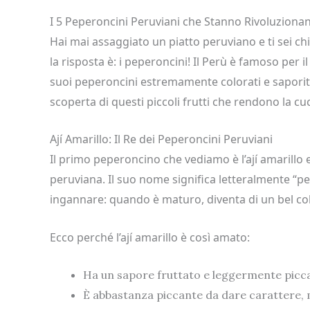
I 5 Peperoncini Peruviani che Stanno Rivoluziona
Hai mai assaggiato un piatto peruviano e ti sei ch
la risposta è: i peperoncini! Il Perù è famoso per 
suoi peperoncini estremamente colorati e saporiti
scoperta di questi piccoli frutti che rendono la cu
Ají Amarillo: Il Re dei Peperoncini Peruviani
Il primo peperoncino che vediamo è l’ají amarillo 
peruviana. Il suo nome significa letteralmente “p
ingannare: quando è maturo, diventa di un bel col
Ecco perché l’ají amarillo è così amato:
Ha un sapore fruttato e leggermente piccan
È abbastanza piccante da dare carattere, 