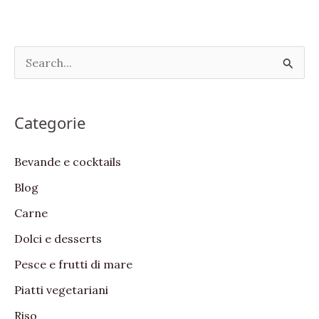
S
e
a
Categorie
r
c
Bevande e cocktails
h
Blog
f
Carne
o
Dolci e desserts
r
:
Pesce e frutti di mare
Piatti vegetariani
Riso