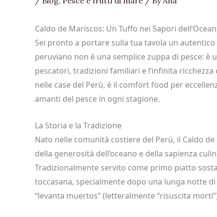
/
Blog
,
Pesce e frutti di mare
/ By
Ana
Caldo de Mariscos: Un Tuffo nei Sapori dell’Ocean
Sei pronto a portare sulla tua tavola un autentico
peruviano non è una semplice zuppa di pesce: è un
pescatori, tradizioni familiari e l’infinita ricchez
nelle case del Perù, è il comfort food per eccellen
amanti del pesce in ogni stagione.
La Storia e la Tradizione
Nato nelle comunità costiere del Perù, il Caldo d
della generosità dell’oceano e della sapienza cul
Tradizionalmente servito come primo piatto sosta
toccasana, specialmente dopo una lunga notte di
“levanta muertos” (letteralmente “risuscita morti”)