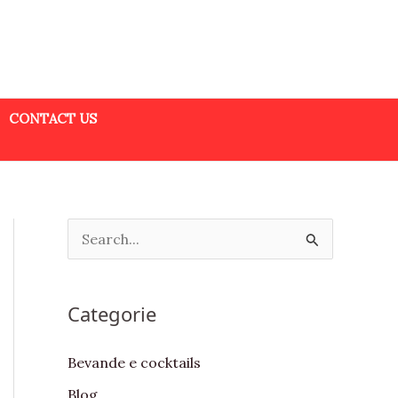
CONTACT US
S
e
a
Categorie
r
c
Bevande e cocktails
h
Blog