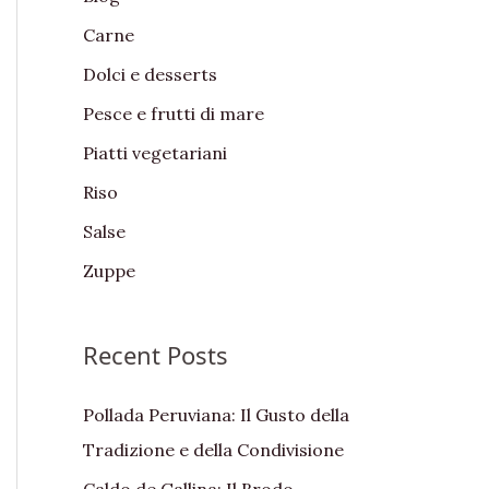
f
Carne
o
Dolci e desserts
r
:
Pesce e frutti di mare
Piatti vegetariani
Riso
Salse
Zuppe
Recent Posts
Pollada Peruviana: Il Gusto della
Tradizione e della Condivisione
Caldo de Gallina: Il Brodo