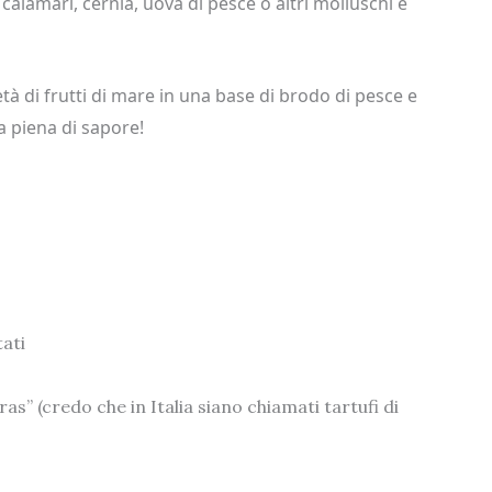
alamari, cernia, uova di pesce o altri molluschi e
à di frutti di mare in una base di brodo di pesce e
a piena di sapore!
tati
s” (credo che in Italia siano chiamati tartufi di