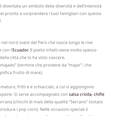
è diventata un simbolo della diversità e dell’intensità
ei pronto a sorprendere i tuoi famigliari con questa
!
tà nel nord ovest del Perù che nasce lungo le rive
 con l’
Ecuador
. Il piatto infatti viene molto spesso
lla città che lo ha visto nascere.
 “majado” (termine che proviene da “majar”, che
gnifica frutto di mare).
aturo, fritti e e schiacciati, a cui si aggiungono
e spezie. Si serve accompagnato con
salsa criolla
,
chifle
rrana (chicchi di mais della qualità “Serrano” tostato
roduce i pop corn). Nelle occasioni speciali il