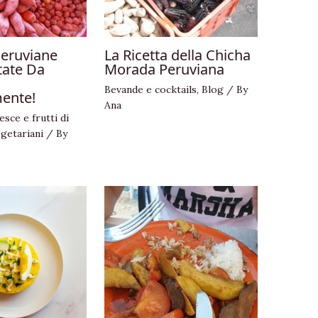
Peruviane
La Ricetta della Chicha
tate Da
Morada Peruviana
Bevande e cocktails
,
Blog
/ By
ente!
Ana
esce e frutti di
egetariani
/ By