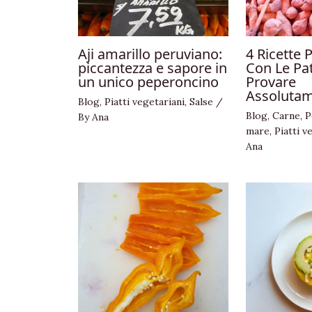
Aji amarillo peruviano:
4 Ricette 
piccantezza e sapore in
Con Le Pa
un unico peperoncino
Provare
Assolutam
Blog
,
Piatti vegetariani
,
Salse
/
Blog
,
Carne
,
P
By
Ana
mare
,
Piatti v
Ana