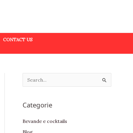
CONTACT US
S
e
a
Categorie
r
c
Bevande e cocktails
h
Blog