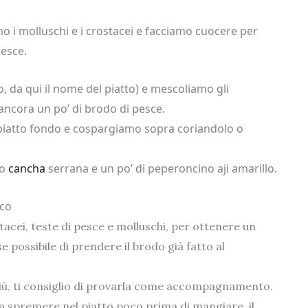
 i molluschi e i crostacei e facciamo cuocere per
pesce.
, da qui il nome del piatto) e mescoliamo gli
ancora un po’ di brodo di pesce.
n piatto fondo e cospargiamo sopra coriandolo o
 o
cancha
serrana e un po’ di peperoncino aji amarillo.
sco
tacei, teste di pesce e molluschi, per ottenere un
 possibile di prendere il brodo già fatto al
n più, ti consiglio di provarla come accompagnamento.
da spremere nel piatto poco prima di mangiare, il