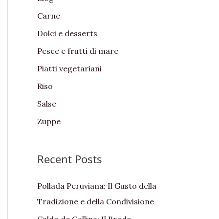
f
Carne
o
Dolci e desserts
r
:
Pesce e frutti di mare
Piatti vegetariani
Riso
Salse
Zuppe
Recent Posts
Pollada Peruviana: Il Gusto della
Tradizione e della Condivisione
Caldo de Gallina: Il Brodo