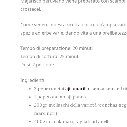
Majarisco peruviano viene preparato con scampi, c
crostacei.
Come vedete, questa ricetta unisce un’ampia variet
spezie ed erbe varie, dando vita a una prelibatezz
Tempo di preparazione: 20 minuti
Tempo di cottura: 25 minuti
Dosi: 2 persone
Ingredienti
2 peperoncini
aji amarillo
, senza semi e tri
1 peperoncino aji panca
200gr molluschi della varietà “conchas negra
mare neri)
400gr di calamari, tagliati ad anelli