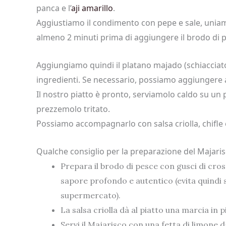
panca e l’
aji amarillo
.
Aggiustiamo il condimento con pepe e sale, uniamo
almeno 2 minuti prima di aggiungere il brodo di 
Aggiungiamo quindi il platano majado (schiacciato
ingredienti. Se necessario, possiamo aggiungere 
Il nostro piatto è pronto, serviamolo caldo su u
prezzemolo tritato.
Possiamo accompagnarlo con salsa criolla, chifle
Qualche consiglio per la preparazione del Majari
Prepara il brodo di pesce con gusci di cros
sapore profondo e autentico (evita quindi se
supermercato).
La salsa criolla dà al piatto una marcia i
Servi il Majarisco con una fetta di limone 