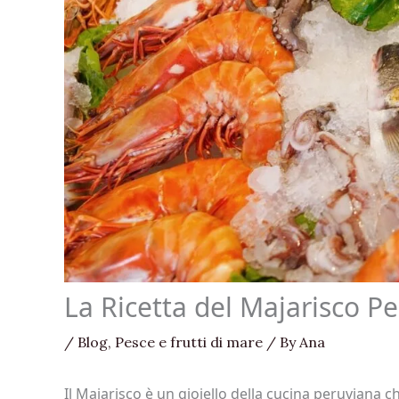
La Ricetta del Majarisco P
/
Blog
,
Pesce e frutti di mare
/ By
Ana
Il Majarisco è un gioiello della cucina peruviana 