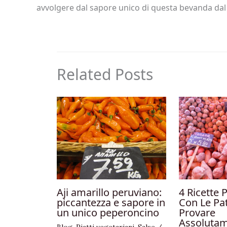
avvolgere dal sapore unico di questa bevanda dal
Related Posts
Aji amarillo peruviano:
4 Ricette 
piccantezza e sapore in
Con Le Pa
un unico peperoncino
Provare
Assolutam
Blog
,
Piatti vegetariani
,
Salse
/