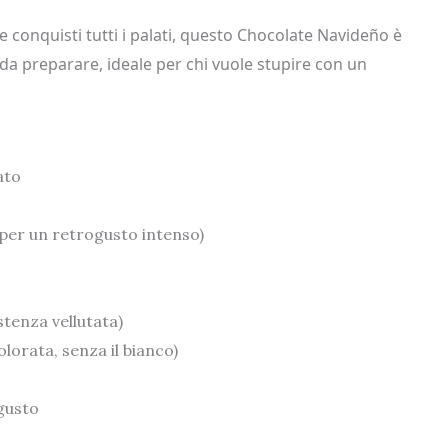
e e conquisti tutti i palati, questo Chocolate Navideño è
o da preparare, ideale per chi vuole stupire con un
ato
, per un retrogusto intenso)
stenza vellutata)
lorata, senza il bianco)
 gusto