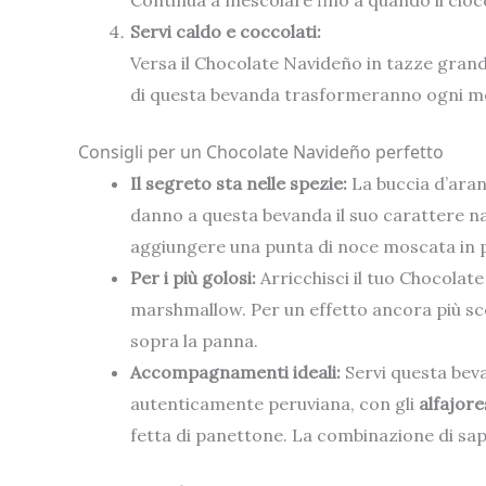
Continua a mescolare fino a quando il ciocc
Servi caldo e coccolati:
Versa il Chocolate Navideño in tazze grandi
di questa bevanda trasformeranno ogni mo
Consigli per un Chocolate Navideño perfetto
Il segreto sta nelle spezie:
La buccia d’aranc
danno a questa bevanda il suo carattere na
aggiungere una punta di noce moscata in p
Per i più golosi:
Arricchisci il tuo Chocola
marshmallow. Per un effetto ancora più sce
sopra la panna.
Accompagnamenti ideali:
Servi questa beva
autenticamente peruviana, con gli
alfajor
fetta di panettone. La combinazione di sapor