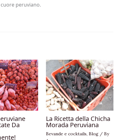
 cuore peruviano.
Peruviane
La Ricetta della Chicha
tate Da
Morada Peruviana
Bevande e cocktails
,
Blog
/ By
ente!