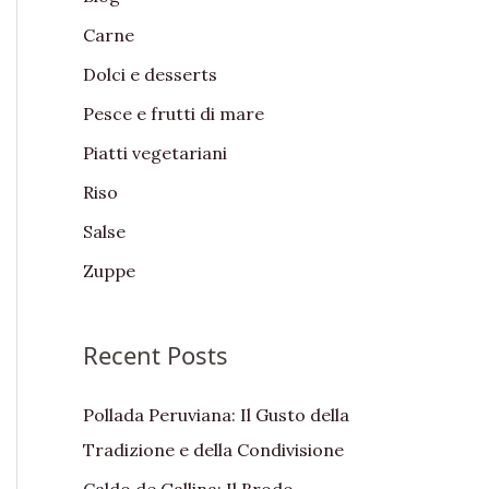
f
Carne
o
Dolci e desserts
r
:
Pesce e frutti di mare
Piatti vegetariani
Riso
Salse
Zuppe
Recent Posts
Pollada Peruviana: Il Gusto della
Tradizione e della Condivisione
Caldo de Gallina: Il Brodo