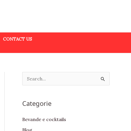
CONTACT US
S
e
a
Categorie
r
c
Bevande e cocktails
h
Blog