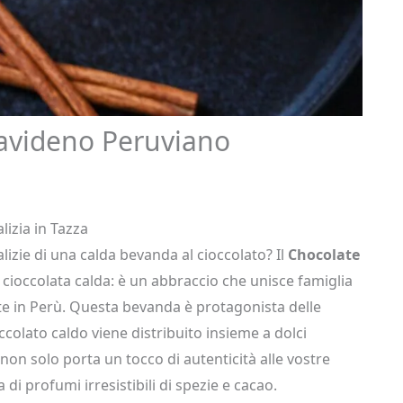
Navideno Peruviano
izia in Tazza
alizie di una calda bevanda al cioccolato? Il
Chocolate
cioccolata calda: è un abbraccio che unisce famiglia
ste in Perù. Questa bevanda è protagonista delle
occolato caldo viene distribuito insieme a dolci
non solo porta un tocco di autenticità alle vostre
 di profumi irresistibili di spezie e cacao.