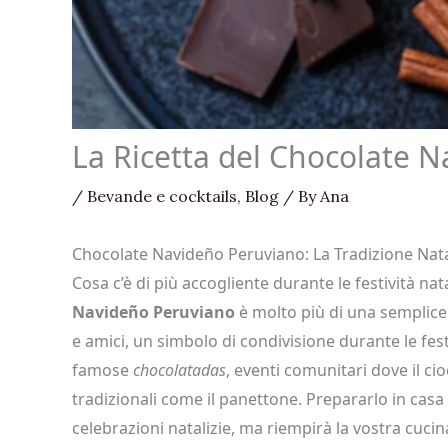
La Ricetta del Chocolate 
/
Bevande e cocktails
,
Blog
/ By
Ana
Chocolate Navideño Peruviano: La Tradizione Natal
Cosa c’è di più accogliente durante le festività nat
Navideño Peruviano
è molto più di una semplice 
e amici, un simbolo di condivisione durante le fe
famose
chocolatadas
, eventi comunitari dove il ci
tradizionali come il panettone. Prepararlo in casa 
celebrazioni natalizie, ma riempirà la vostra cucina