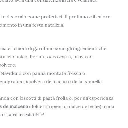
olato avrà una consistenza liscia e vellutata.
 e decoralo come preferisci. Il profumo e il calore
mento in una festa natalizia.
ia e i chiodi di garofano sono gli ingredienti che
talizio unico. Per un tocco extra, prova ad
olvere.
te Navideño con panna montata fresca o
nografico, spolvera del cacao o della cannella
nda con biscotti di pasta frolla o, per un’esperienza
es de maicena
(dolcetti ripieni di dulce de leche) o una
i sarà irresistibile!