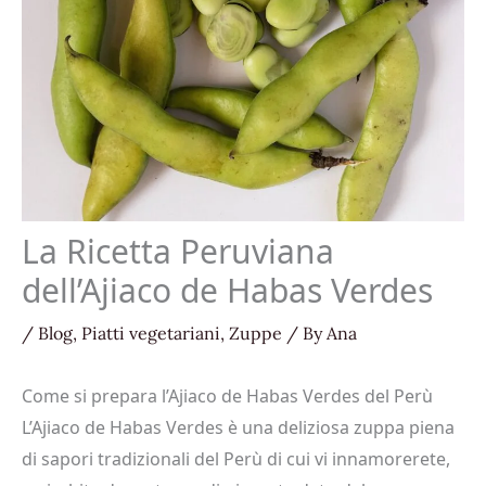
La Ricetta Peruviana
dell’Ajiaco de Habas Verdes
/
Blog
,
Piatti vegetariani
,
Zuppe
/ By
Ana
Come si prepara l’Ajiaco de Habas Verdes del Perù
L’Ajiaco de Habas Verdes è una deliziosa zuppa piena
di sapori tradizionali del Perù di cui vi innamorerete,