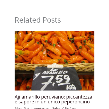
Related Posts
Aji amarillo peruviano: piccantezza
e sapore in un unico peperoncino
Blog
,
Piatti vegetariani
,
Salse
/ By
Ana