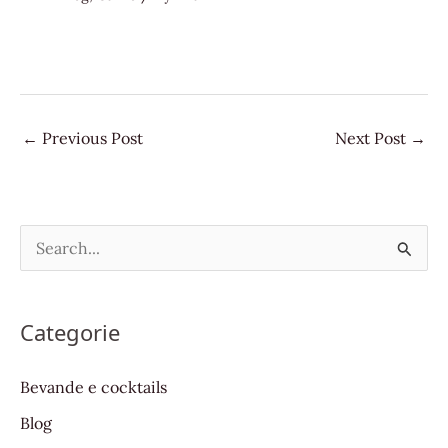
←
Previous Post
Next Post
→
S
e
a
Categorie
r
c
Bevande e cocktails
h
Blog
f