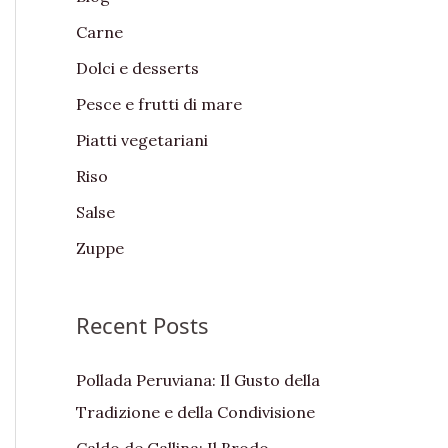
f
Carne
o
Dolci e desserts
r
:
Pesce e frutti di mare
Piatti vegetariani
Riso
Salse
Zuppe
Recent Posts
Pollada Peruviana: Il Gusto della
Tradizione e della Condivisione
Caldo de Gallina: Il Brodo