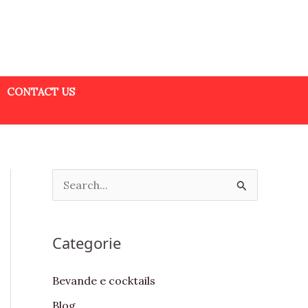
CONTACT US
S
e
a
Categorie
r
c
Bevande e cocktails
h
Blog