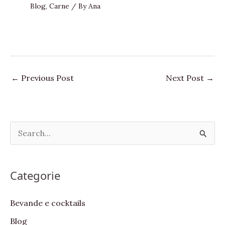
Blog
,
Carne
/ By
Ana
←
Previous Post
Next Post
→
S
e
a
Categorie
r
c
Bevande e cocktails
h
Blog