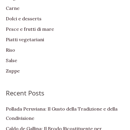
f
Carne
o
Dolci e desserts
r
:
Pesce e frutti di mare
Piatti vegetariani
Riso
Salse
Zuppe
Recent Posts
Pollada Peruviana: Il Gusto della Tradizione e della
Condivisione
Caldo de Gallina: Il Brodo Ricostituente per