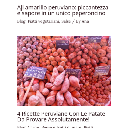
Aji amarillo peruviano: piccantezza
e sapore in un unico peperoncino
Blog
,
Piatti vegetariani
,
Salse
/ By
Ana
4 Ricette Peruviane Con Le Patate
Da Provare Assolutamente!
Blog
,
Carne
,
Pesce e frutti di mare
,
Piatti