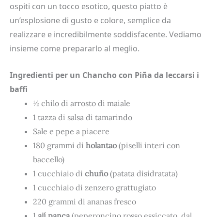
ospiti con un tocco esotico, questo piatto è
un’esplosione di gusto e colore, semplice da
realizzare e incredibilmente soddisfacente. Vediamo
insieme come prepararlo al meglio.
Ingredienti per un Chancho con Piña da leccarsi i
baffi
½ chilo di arrosto di maiale
1 tazza di salsa di tamarindo
Sale e pepe a piacere
180 grammi di
holantao
(piselli interi con
baccello)
1 cucchiaio di
chuño
(patata disidratata)
1 cucchiaio di zenzero grattugiato
220 grammi di ananas fresco
1
ají panca
(peperoncino rosso essiccato, dal