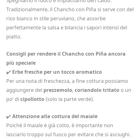
Spegniamo il fuoco e impiattiamo ben caldo.
Tradizionalmente, il Chancho con Piña si serve con del
riso bianco in stile peruviano, che assorbe
perfettamente la salsa e bilancia i sapori intensi del
piatto.
Consigli per rendere il Chancho con Piña ancora
più speciale
✔️
Erbe fresche per un tocco aromatico
Per una nota di freschezza, a fine cottura possiamo
aggiungere del
prezzemolo
,
coriandolo tritato
o un
po’ di
cipollotto
(solo la parte verde).
✔️
Attenzione alla cottura del maiale
Poiché il maiale è già cotto, è importante non
lasciarlo troppo sul fuoco per evitare che si asciughi.