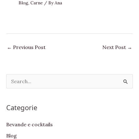
Blog
,
Carne
/ By
Ana
←
Previous Post
Next Post
→
S
e
a
Categorie
r
c
Bevande e cocktails
h
Blog
f