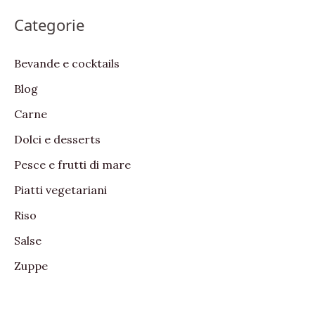
a
Categorie
r
c
Bevande e cocktails
h
Blog
f
Carne
o
Dolci e desserts
r
:
Pesce e frutti di mare
Piatti vegetariani
Riso
Salse
Zuppe