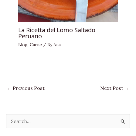
La Ricetta del Lomo Saltado
Peruano
Blog
,
Carne
/ By
Ana
←
Previous Post
Next Post
→
S
e