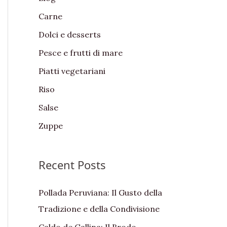
f
Carne
o
Dolci e desserts
r
:
Pesce e frutti di mare
Piatti vegetariani
Riso
Salse
Zuppe
Recent Posts
Pollada Peruviana: Il Gusto della
Tradizione e della Condivisione
Caldo de Gallina: Il Brodo