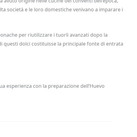
a avuto origine nelle cucine dei conventi dell’epoca,
lta società e le loro domestiche venivano a imparare i
monache per riutilizzare i tuorli avanzati dopo la
di questi dolci costituisse la principale fonte di entrata
ua esperienza con la preparazione dell’Huevo