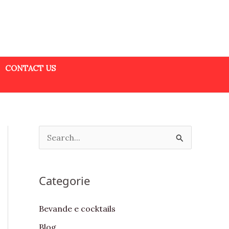
CONTACT US
S
e
a
Categorie
r
c
Bevande e cocktails
h
Blog