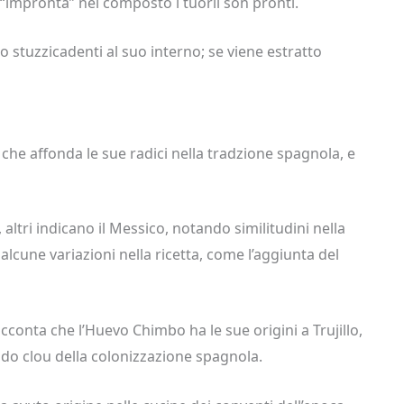
“impronta” nel composto i tuorli son pronti.
no stuzzicadenti al suo interno; se viene estratto
che affonda le sue radici nella tradzione spagnola, e
altri indicano il Messico, notando similitudini nella
cune variazioni nella ricetta, come l’aggiunta del
cconta che l’Huevo Chimbo ha le sue origini a Trujillo,
iodo clou della colonizzazione spagnola.