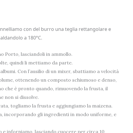
ennelliamo con del burro una teglia rettangolare e
caldandolo a 180°C.
no Porto, lasciandoli in ammollo.
olte, quindi li mettiamo da parte.
 albumi. Con l’ausilio di un mixer, sbattiamo a velocità
volume, ottenendo un composto schiumoso e denso,
mo che è pronto quando, rimuovendo la frusta, il
 non si dissolve.
ata, togliamo la frusta e aggiungiamo la maizena.
 incorporando gli ingredienti in modo uniforme, e
 e inforniamo, lasciando cuocere per circa 10