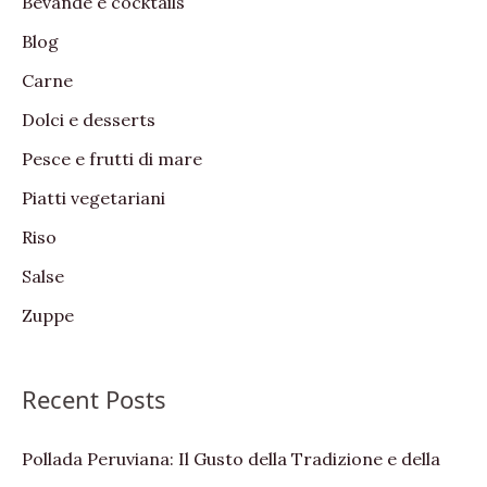
Bevande e cocktails
h
Blog
f
Carne
o
Dolci e desserts
r
:
Pesce e frutti di mare
Piatti vegetariani
Riso
Salse
Zuppe
Recent Posts
Pollada Peruviana: Il Gusto della Tradizione e della