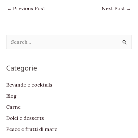
←
Previous Post
Next Post
→
S
e
a
Categorie
r
c
Bevande e cocktails
h
Blog
f
Carne
o
Dolci e desserts
r
:
Pesce e frutti di mare